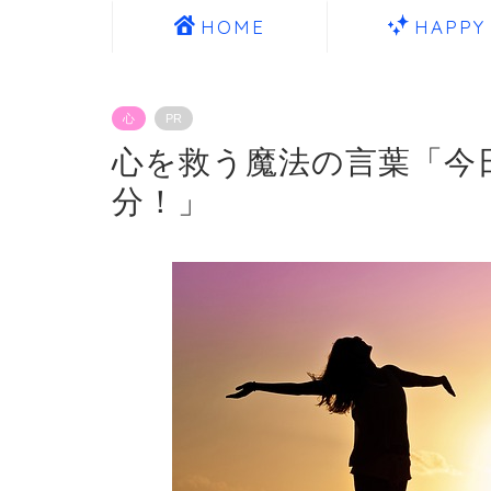
HOME
HAPPY
心
PR
心を救う魔法の言葉「今
分！」