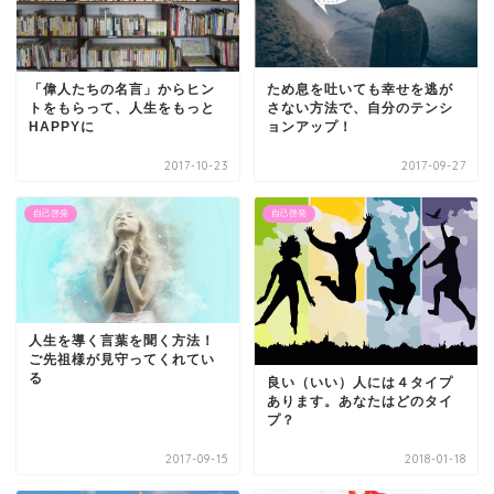
「偉人たちの名言」からヒン
ため息を吐いても幸せを逃が
トをもらって、人生をもっと
さない方法で、自分のテンシ
HAPPYに
ョンアップ！
2017-10-23
2017-09-27
自己啓発
自己啓発
人生を導く言葉を聞く方法！
ご先祖様が見守ってくれてい
る
良い（いい）人には４タイプ
あります。あなたはどのタイ
プ？
2017-09-15
2018-01-18