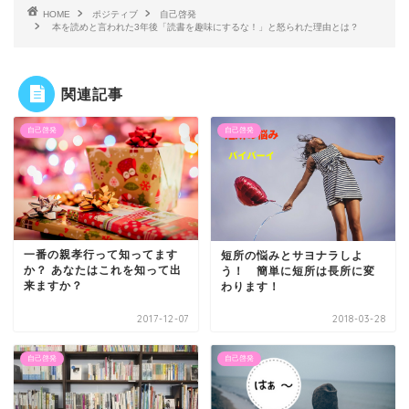
HOME
ポジティブ
自己啓発
本を読めと言われた3年後「読書を趣味にするな！」と怒られた理由とは？
関連記事
自己啓発
自己啓発
一番の親孝行って知ってます
短所の悩みとサヨナラしよ
か？ あなたはこれを知って出
う！ 簡単に短所は長所に変
来ますか？
わります！
2017-12-07
2018-03-28
自己啓発
自己啓発